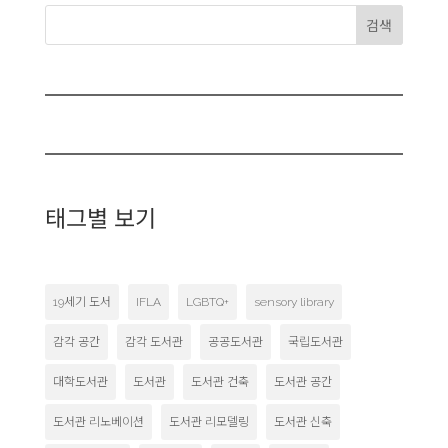
검색
태그별 보기
19세기 도서
IFLA
LGBTQ+
sensory library
감각 공간
감각 도서관
공공도서관
국립도서관
대학도서관
도서관
도서관 건축
도서관 공간
도서관 리노베이션
도서관 리모델링
도서관 신축