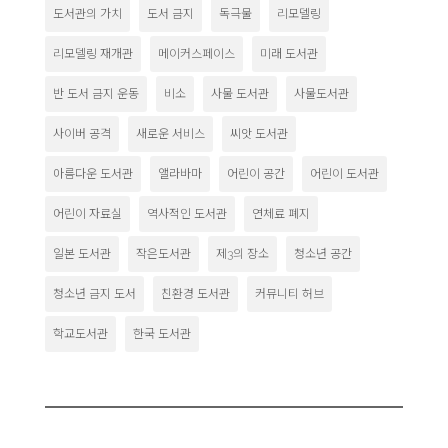
도서관의 가치
도서 금지
독극물
리모델링
리모델링 재개관
메이커스페이스
미래 도서관
반 도서 금지 운동
비소
사물 도서관
사물도서관
사이버 공격
새로운 서비스
씨앗 도서관
아름다운 도서관
앨라바마
어린이 공간
어린이 도서관
어린이 자료실
역사적인 도서관
연체료 폐지
일본 도서관
작은도서관
제3의 장소
청소년 공간
청소년 금지 도서
친환경 도서관
커뮤니티 허브
학교도서관
한국 도서관