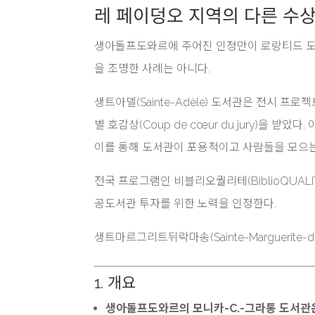
레 페이덩오 지역의 다른 수
생아돌프도와르에 주어진 인정만이 로랑티드 도서관 
을 조명한 사례는 아니다.
생트아델(Sainte-Adèle) 도서관은 전시 프로
별 호감상(Coup de cœur du jury)을 
이를 통해 도서관이 포용적이고 사람들을 모으는
전국 프로그램인 비블리오퀄리테(BiblioQUALIT
공도서관 투자를 위한 노력을 인정한다.
생트마르그리트뒤락마송(Sainte-Marguerite-d
1. 개요
생아돌프도와르의 모니카-C.-그라통 도서관은 