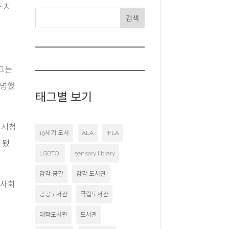
과 지
검색
 그는
설명했
태그별 보기
 시청
19세기 도서
ALA
IFLA
 됐
LGBTQ+
sensory library
감각 공간
감각 도서관
역사회
공공도서관
국립도서관
대학도서관
도서관