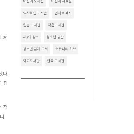
어린이 도서관
어린이 자료실
역사적인 도서관
연체료 폐지
일본 도서관
작은도서관
린 공
제3의 장소
청소년 공간
청소년 금지 도서
커뮤니티 허브
학교도서관
한국 도서관
했다.
화 접
는 적
아니