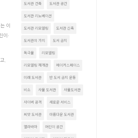
도서관 건축
도서관 공간
도서관 리노베이션
에는 이
도서관 리모델링
도서관 신축
린이·
도서관의 가치
도서 금지
독극물
리모델링
고,
리모델링 재개관
메이커스페이스
미래 도서관
반 도서 금지 운동
비소
사물 도서관
사물도서관
사이버 공격
새로운 서비스
씨앗 도서관
아름다운 도서관
앨라바마
어린이 공간