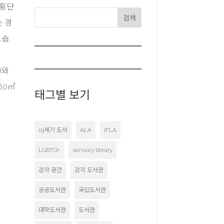
 횡단
검색
는 경
숍,
)와
460㎡
태그별 보기
19세기 도서
ALA
IFLA
LGBTQ+
sensory library
감각 공간
감각 도서관
공공도서관
국립도서관
대학도서관
도서관