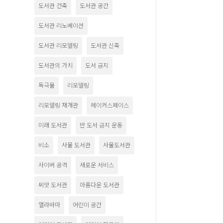
도서관 건축
도서관 공간
도서관 리노베이션
도서관 리모델링
도서관 신축
도서관의 가치
도서 금지
독극물
리모델링
리모델링 재개관
메이커스페이스
미래 도서관
반 도서 금지 운동
비소
사물 도서관
사물도서관
사이버 공격
새로운 서비스
씨앗 도서관
아름다운 도서관
앨라바마
어린이 공간