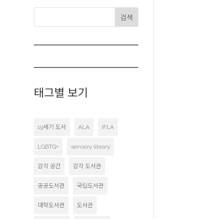
검색
태그별 보기
19세기 도서
ALA
IFLA
LGBTQ+
sensory library
감각 공간
감각 도서관
공공도서관
국립도서관
대학도서관
도서관