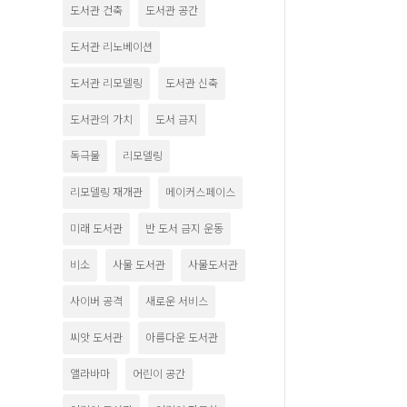
도서관 건축
도서관 공간
도서관 리노베이션
도서관 리모델링
도서관 신축
도서관의 가치
도서 금지
독극물
리모델링
리모델링 재개관
메이커스페이스
미래 도서관
반 도서 금지 운동
비소
사물 도서관
사물도서관
사이버 공격
새로운 서비스
씨앗 도서관
아름다운 도서관
앨라바마
어린이 공간