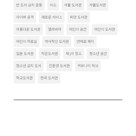
반 도서 금지 운동
비소
사물 도서관
사물도서관
사이버 공격
새로운 서비스
씨앗 도서관
아름다운 도서관
앨라바마
어린이 공간
어린이 도서관
어린이 자료실
역사적인 도서관
연체료 폐지
일본 도서관
작은도서관
제3의 장소
청소년 공간
청소년 금지 도서
친환경 도서관
커뮤니티 허브
학교도서관
한국 도서관