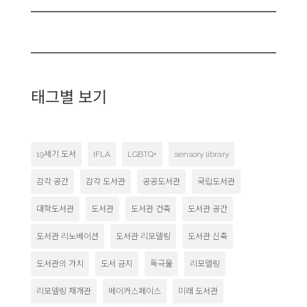
태그별 보기
19세기 도서
IFLA
LGBTQ+
sensory library
감각 공간
감각 도서관
공공도서관
국립도서관
대학도서관
도서관
도서관 건축
도서관 공간
도서관 리노베이션
도서관 리모델링
도서관 신축
도서관의 가치
도서 금지
독극물
리모델링
리모델링 재개관
메이커스페이스
미래 도서관