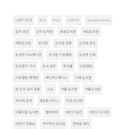
19세기 도서
ALA
IFLA
LGBTQ+
sensory library
감각 공간
감각 도서관
공공도서관
국립도서관
대학도서관
도서관
도서관 건축
도서관 공간
도서관 리노베이션
도서관 리모델링
도서관 신축
도서관의 가치
도서 금지
독극물
리모델링
리모델링 재개관
메이커스페이스
미래 도서관
반 도서 금지 운동
비소
사물 도서관
사물도서관
사이버 공격
새로운 서비스
씨앗 도서관
아름다운 도서관
앨라바마
어린이 공간
어린이 도서관
어린이 자료실
역사적인 도서관
연체료 폐지