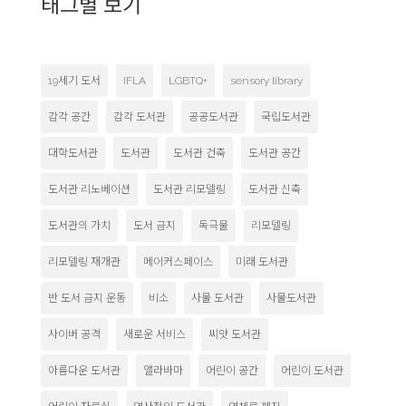
태그별 보기
19세기 도서
IFLA
LGBTQ+
sensory library
감각 공간
감각 도서관
공공도서관
국립도서관
대학도서관
도서관
도서관 건축
도서관 공간
도서관 리노베이션
도서관 리모델링
도서관 신축
도서관의 가치
도서 금지
독극물
리모델링
리모델링 재개관
메이커스페이스
미래 도서관
반 도서 금지 운동
비소
사물 도서관
사물도서관
사이버 공격
새로운 서비스
씨앗 도서관
아름다운 도서관
앨라바마
어린이 공간
어린이 도서관