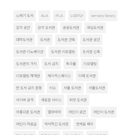
19세기 도서
ALA
IFLA
LGBTQ+
sensory library
감각 공간
감각 도서관
공공도서관
국립도서관
대학도서관
도서관
도서관 건축
도서관 공간
도서관 리노베이션
도서관 리모델링
도서관 신축
도서관의 가치
도서 금지
독극물
리모델링
리모델링 재개관
메이커스페이스
미래 도서관
반 도서 금지 운동
비소
사물 도서관
사물도서관
사이버 공격
새로운 서비스
씨앗 도서관
아름다운 도서관
앨라바마
어린이 공간
어린이 도서관
어린이 자료실
역사적인 도서관
연체료 폐지