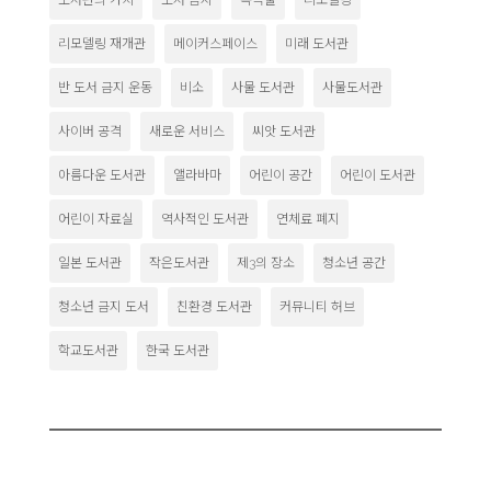
리모델링 재개관
메이커스페이스
미래 도서관
반 도서 금지 운동
비소
사물 도서관
사물도서관
사이버 공격
새로운 서비스
씨앗 도서관
아름다운 도서관
앨라바마
어린이 공간
어린이 도서관
어린이 자료실
역사적인 도서관
연체료 폐지
일본 도서관
작은도서관
제3의 장소
청소년 공간
청소년 금지 도서
친환경 도서관
커뮤니티 허브
학교도서관
한국 도서관