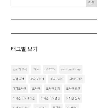
검색
태그별 보기
19세기 도서
IFLA
LGBTQ+
sensory library
감각 공간
감각 도서관
공공도서관
국립도서관
대학도서관
도서관
도서관 건축
도서관 공간
도서관 리노베이션
도서관 리모델링
도서관 신축
도서관의 가치
도서 금지
독극물
리모델링