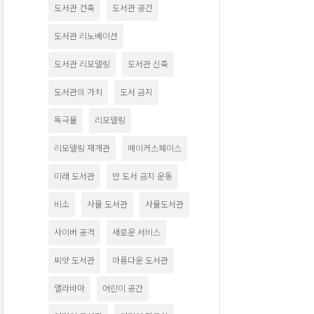
도서관 건축
도서관 공간
도서관 리노베이션
도서관 리모델링
도서관 신축
도서관의 가치
도서 금지
독극물
리모델링
리모델링 재개관
메이커스페이스
미래 도서관
반 도서 금지 운동
비소
사물 도서관
사물도서관
사이버 공격
새로운 서비스
씨앗 도서관
아름다운 도서관
앨라바마
어린이 공간