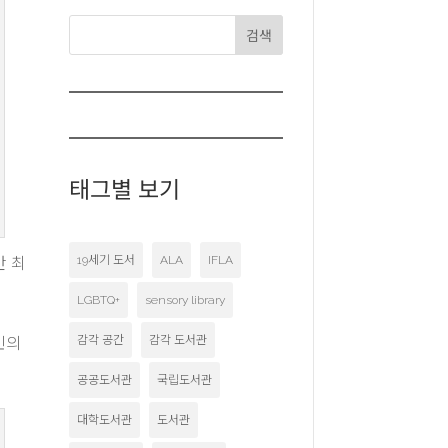
검색
태그별 보기
19세기 도서
ALA
IFLA
만 최
LGBTQ+
sensory library
감각 공간
감각 도서관
민의
공공도서관
국립도서관
대학도서관
도서관