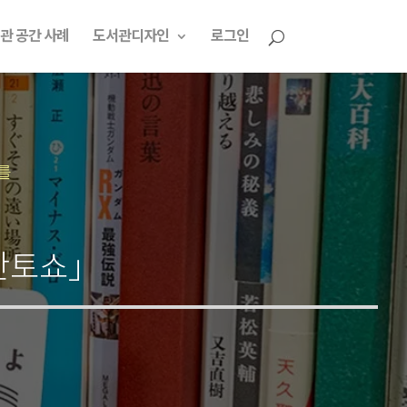
관 공간 사례
도서관디자인
로그인
를
「산토쇼」