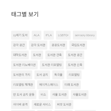
태그별 보기
19세기 도서
ALA
IFLA
LGBTQ+
sensory library
감각 공간
감각 도서관
공공도서관
국립도서관
대학도서관
도서관
도서관 건축
도서관 공간
도서관 리노베이션
도서관 리모델링
도서관 신축
도서관의 가치
도서 금지
독극물
리모델링
리모델링 재개관
메이커스페이스
미래 도서관
반 도서 금지 운동
비소
사물 도서관
사물도서관
사이버 공격
새로운 서비스
씨앗 도서관