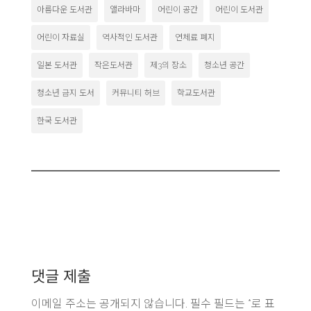
아름다운 도서관
앨라바마
어린이 공간
어린이 도서관
어린이 자료실
역사적인 도서관
연체료 폐지
일본 도서관
작은도서관
제3의 장소
청소년 공간
청소년 금지 도서
커뮤니티 허브
학교도서관
한국 도서관
댓글 제출
이메일 주소는 공개되지 않습니다.
필수 필드는
*
로 표