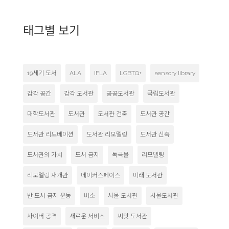
태그별 보기
19세기 도서
ALA
IFLA
LGBTQ+
sensory library
감각 공간
감각 도서관
공공도서관
국립도서관
대학도서관
도서관
도서관 건축
도서관 공간
도서관 리노베이션
도서관 리모델링
도서관 신축
도서관의 가치
도서 금지
독극물
리모델링
리모델링 재개관
메이커스페이스
미래 도서관
반 도서 금지 운동
비소
사물 도서관
사물도서관
사이버 공격
새로운 서비스
씨앗 도서관