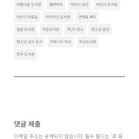
아름다운 도서관
앨라바마
어린이 공간
어린이 도서관
어린이 자료실
역사적인 도서관
연체료 폐지
일본 도서관
작은도서관
제3의 장소
청소년 공간
청소년 금지 도서
커뮤니티 허브
학교도서관
한국 도서관
댓글 제출
이메일 주소는 공개되지 않습니다.
필수 필드는
*
로 표