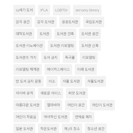
19세기 도서
IFLA
LGBTQ+
sensory library
감각 공간
감각 도서관
공공도서관
국립도서관
대학도서관
도서관
도서관 건축
도서관 공간
도서관 리노베이션
도서관 리모델링
도서관 신축
도서관의 가치
도서 금지
독극물
리모델링
리모델링 재개관
메이커스페이스
미래 도서관
반 도서 금지 운동
비소
사물 도서관
사물도서관
사이버 공격
새로운 서비스
씨앗 도서관
아름다운 도서관
앨라바마
어린이 공간
어린이 도서관
어린이 자료실
역사적인 도서관
연체료 폐지
일본 도서관
작은도서관
제3의 장소
청소년 공간