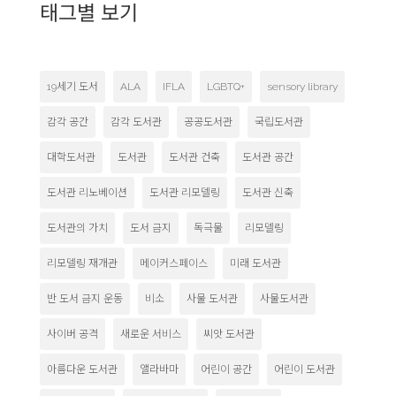
태그별 보기
19세기 도서
ALA
IFLA
LGBTQ+
sensory library
감각 공간
감각 도서관
공공도서관
국립도서관
대학도서관
도서관
도서관 건축
도서관 공간
도서관 리노베이션
도서관 리모델링
도서관 신축
도서관의 가치
도서 금지
독극물
리모델링
리모델링 재개관
메이커스페이스
미래 도서관
반 도서 금지 운동
비소
사물 도서관
사물도서관
사이버 공격
새로운 서비스
씨앗 도서관
아름다운 도서관
앨라바마
어린이 공간
어린이 도서관