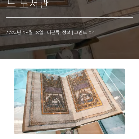
드 도서관
2024년 08월 18일
|
미분류
,
정책
|
코멘트 0개