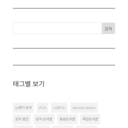
검색
태그별 보기
19세기 도서
IFLA
LGBTQ+
sensory library
감각 공간
감각 도서관
공공도서관
국립도서관