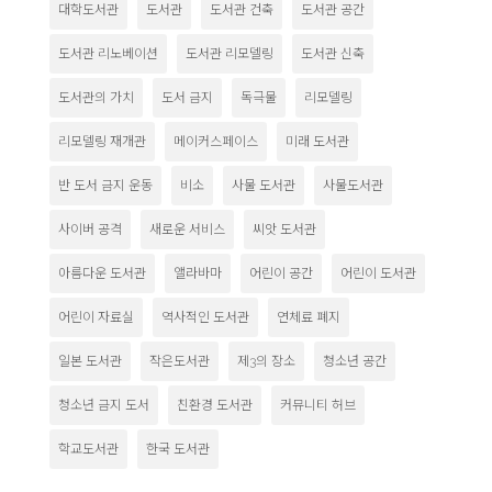
대학도서관
도서관
도서관 건축
도서관 공간
도서관 리노베이션
도서관 리모델링
도서관 신축
도서관의 가치
도서 금지
독극물
리모델링
리모델링 재개관
메이커스페이스
미래 도서관
반 도서 금지 운동
비소
사물 도서관
사물도서관
사이버 공격
새로운 서비스
씨앗 도서관
아름다운 도서관
앨라바마
어린이 공간
어린이 도서관
어린이 자료실
역사적인 도서관
연체료 폐지
일본 도서관
작은도서관
제3의 장소
청소년 공간
청소년 금지 도서
친환경 도서관
커뮤니티 허브
학교도서관
한국 도서관