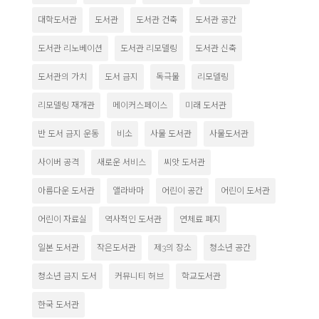
대학도서관
도서관
도서관 건축
도서관 공간
도서관 리노베이션
도서관 리모델링
도서관 신축
도서관의 가치
도서 금지
독극물
리모델링
리모델링 재개관
메이커스페이스
미래 도서관
반 도서 금지 운동
비소
사물 도서관
사물도서관
사이버 공격
새로운 서비스
씨앗 도서관
아름다운 도서관
앨라바마
어린이 공간
어린이 도서관
어린이 자료실
역사적인 도서관
연체료 폐지
일본 도서관
작은도서관
제3의 장소
청소년 공간
청소년 금지 도서
커뮤니티 허브
학교도서관
한국 도서관