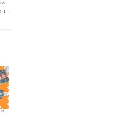
지지
이 매
디로