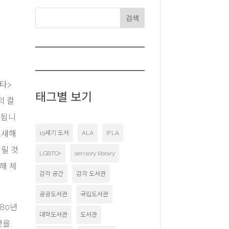
검색
타>
태그별 보기
의 컬
료됩니
.새해
19세기 도서
ALA
IFLA
걸릴 것
LGBTQ+
sensory library
해 체
감각 공간
감각 도서관
공공도서관
국립도서관
80년
대학도서관
도서관
것을