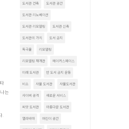
도서관 건축
도서관 공간
도서관 리노베이션
도서관 리모델링
도서관 신축
도서관의 가치
도서 금지
독극물
리모델링
리모델링 재개관
메이커스페이스
미래 도서관
반 도서 금지 운동
스타
비소
사물 도서관
사물도서관
 나는
사이버 공격
새로운 서비스
씨앗 도서관
아름다운 도서관
다.
앨라바마
어린이 공간