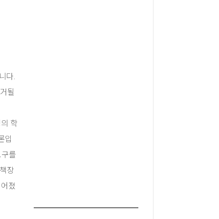
니다.
제거될
명의 학
물론입
요구를
 책장
지어졌