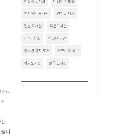
어린이 도서관
어린이 자료실
역사적인 도서관
연체료 폐지
일본 도서관
작은도서관
제3의 장소
청소년 공간
청소년 금지 도서
커뮤니티 허브
학교도서관
한국 도서관
했습니
에게
매는
했습니