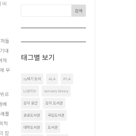
 비
검색
빠져들
 기대
태그별 보기
여하
에 부
19세기 도서
ALA
IFLA
LGBTQ+
sensory library
덴뷔르
감각 공간
감각 도서관
템베
미래를
공공도서관
국립도서관
매력적
대학도서관
도서관
의 잠