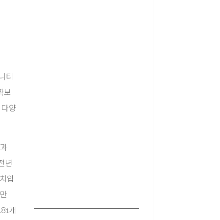
뮤니티
 확보
 다양
명과
 전년
수치입
1만
81개