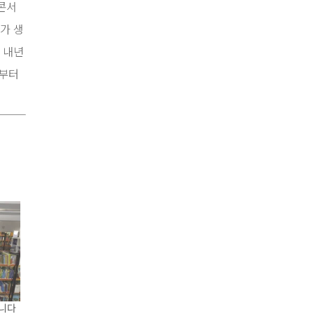
 콘서
가 생
 내년
시부터
닙니다