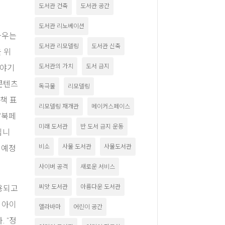
도서관 건축
도서관 공간
도서관 리노베이션
라우는
도서관 리모델링
도서관 신축
 위
도서관의 가치
도서 금지
 이야기
콘텐츠
독극물
리모델링
 책 표
리모델링 재개관
메이커스페이스
‘북페
미래 도서관
반 도서 금지 운동
됩니
비소
사물 도서관
사물도서관
 예정
사이버 공격
새로운 서비스
씨앗 도서관
아름다운 도서관
활용되고
 아이
앨라바마
어린이 공간
 “정