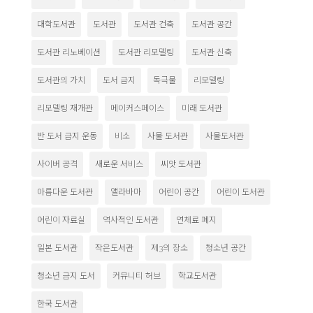
대학도서관
도서관
도서관 건축
도서관 공간
도서관 리노베이션
도서관 리모델링
도서관 신축
도서관의 가치
도서 금지
독극물
리모델링
리모델링 재개관
메이커스페이스
미래 도서관
반 도서 금지 운동
비소
사물 도서관
사물도서관
사이버 공격
새로운 서비스
씨앗 도서관
아름다운 도서관
앨라바마
어린이 공간
어린이 도서관
어린이 자료실
역사적인 도서관
연체료 폐지
일본 도서관
작은도서관
제3의 장소
청소년 공간
청소년 금지 도서
커뮤니티 허브
학교도서관
한국 도서관