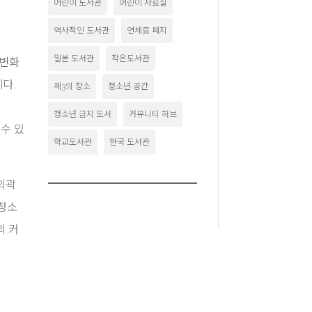
어린이 도서관
어린이 자료실
역사적인 도서관
연체료 폐지
일본 도서관
작은도서관
 변화
다.
제3의 장소
청소년 공간
청소년 금지 도서
커뮤니티 허브
 수 있
학교도서관
한국 도서관
외곽
 청소
의 커