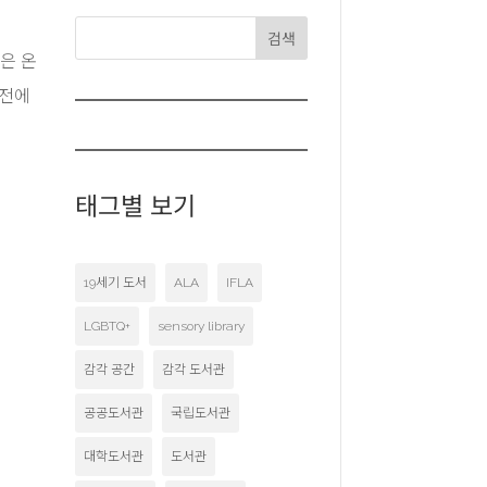
검색
팀은 온
 전에
태그별 보기
19세기 도서
ALA
IFLA
LGBTQ+
sensory library
감각 공간
감각 도서관
공공도서관
국립도서관
대학도서관
도서관