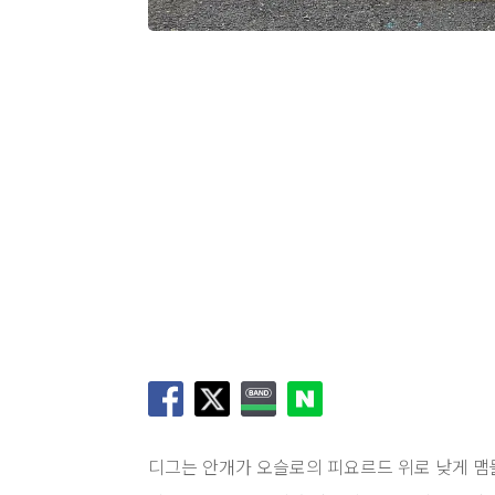
디
그는 안개가 오슬로의 피요르드 위로 낮게 맴