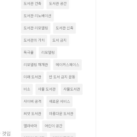
도서관 건축
도서관 공간
도서관 리노베이션
도서관 리모델링
도서관 신축
도서관의 가치
도서 금지
독극물
리모델링
리모델링 재개관
메이커스페이스
미래 도서관
반 도서 금지 운동
비소
사물 도서관
사물도서관
사이버 공격
새로운 서비스
씨앗 도서관
아름다운 도서관
앨라바마
어린이 공간
한 것입