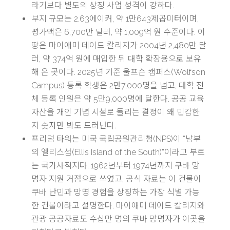
라기보다 별도의 상징 사업 성격이 강하다.
부지 규모는 2.63에이커, 약 1만643제곱미터이며,
평가액은 6,700만 달러, 약 1,009억 원 수준이다. 이
땅은 마이애미 데이드 칼리지가 2004년 2,480만 달
러, 약 374억 원에 매입한 뒤 대학 확장용으로 보유
해 온 곳이다. 2025년 기준 울프슨 캠퍼스(Wolfson
Campus) 등록 학생은 2만7,000명을 넘고, 대학 전
체 등록 인원은 약 5만9,000명에 달한다. 공공 교육
자산을 개인 기념 시설로 돌리는 결정이 왜 민감한
지 숫자만 봐도 드러난다.
프리덤 타워는 미국 국립공원관리청(NPS)이 “남부
의 엘리스섬(Ellis Island of the South)”이라고 부르
는 국가사적지다. 1962년부터 1974년까지 쿠바 망
명자 지원 거점으로 쓰였고, 공식 자료는 이 건물이
쿠바 난민과 망명 경험을 상징하는 가장 식별 가능
한 건물이라고 설명한다. 마이애미 데이드 칼리지와
관광 공공자료도 수십만 명의 쿠바 망명자가 이곳을