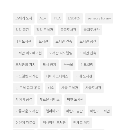
19세기 도서
ALA
IFLA
LGBTQ+
sensory library
감각 공간
감각 도서관
공공도서관
국립도서관
대학도서관
도서관
도서관 건축
도서관 공간
도서관 리노베이션
도서관 리모델링
도서관 신축
도서관의 가치
도서 금지
독극물
리모델링
리모델링 재개관
메이커스페이스
미래 도서관
반 도서 금지 운동
비소
사물 도서관
사물도서관
사이버 공격
새로운 서비스
씨앗 도서관
아름다운 도서관
앨라바마
어린이 공간
어린이 도서관
어린이 자료실
역사적인 도서관
연체료 폐지