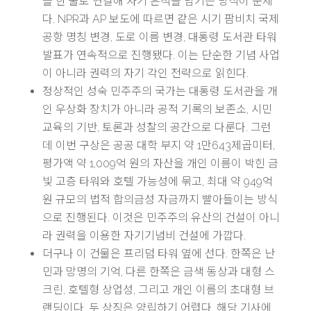
를 한 줄로 연결해 자기 흔적을 남기는 방식이 문제
다. NPR과 AP 보도에 따르면 같은 시기 팜비치 국제
공항 명칭 변경, 도로 이름 변경, 대통령 도서관 타워
발표가 연속적으로 진행됐다. 이는 단순한 기념 사업
이 아니라 권력의 자기 각인 전략으로 읽힌다.
정상적인 성숙 민주주의 국가는 대통령 도서관을 개
인 우상화 장치가 아니라 공적 기록의 보존소, 시민
교육의 기반, 토론과 성찰의 공간으로 다룬다. 그런
데 이번 구상은 공공 대학 부지 약 1만643제곱미터,
평가액 약 1,009억 원의 자산을 개인 이름이 박힌 금
빛 고층 타워와 호텔 가능성에 묶고, 최대 약 949억
원 규모의 법적 합의금성 자금까지 빨아들이는 방식
으로 진행된다. 이것은 민주주의 유산의 건설이 아니
라 권력을 이용한 자기기념비 건설에 가깝다.
더구나 이 건물은 프리덤 타워 옆에 선다. 한쪽은 난
민과 망명의 기억, 다른 한쪽은 금색 동상과 대형 스
크린, 호텔형 상업성, 그리고 개인 이름의 초대형 브
랜딩이다. 두 상징은 양립하기 어렵다. 해당 기사에