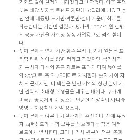
기회도 없이 결정이 내려졌다고 비판했다. 이후 주정
부는 해당 부지를 트럼프 재단에 10달러에 넘겼고, 5
년 안에 대통령 도서관·박물관·센터 가운데 하나를
착공한다는 제한만 걸렸다. 평가액 1,000억 원 안팎
의 공공 자산을 사실상 상징 사업용으로 넘긴 셈이
다.
셋째 문제는 역사 경관 훼손 우려다. 기사 원문은 프
리덤 타워 높이를 88미터라고 적었지만, 국가사적
지 문서와 다수의 공공 자료는 프리덤 타워 높이를
약 255피트, 즉 약 78미터로 제시한다. 숫자 차이 자
체도 문제지만, 더 핵심은 난민 기억의 상징 옆에 개
인 권력의 초대형 조형물을 세우는 배치다. 쿠바계
미국인 공동체에 이 장소는 단순한 전망축이 아니라
망명과 재정착의 기억 장소다.
넷째 문제는 여론과 사실관계의 혼선이다. 전체 유권
자 74퍼센트가 대학 보유를 선호했다는 점은 여러
보도에서 일치한다. 그러나 기사 원문이 적은 “공화