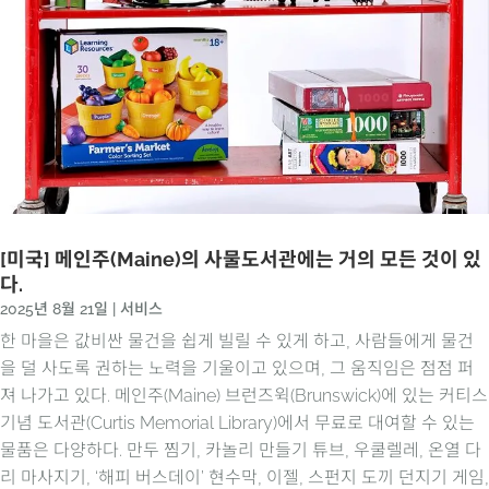
[미국] 메인주(Maine)의 사물도서관에는 거의 모든 것이 있
다.
2025년 8월 21일
|
서비스
한 마을은 값비싼 물건을 쉽게 빌릴 수 있게 하고, 사람들에게 물건
을 덜 사도록 권하는 노력을 기울이고 있으며, 그 움직임은 점점 퍼
져 나가고 있다. 메인주(Maine) 브런즈윅(Brunswick)에 있는 커티스
기념 도서관(Curtis Memorial Library)에서 무료로 대여할 수 있는
물품은 다양하다. 만두 찜기, 카놀리 만들기 튜브, 우쿨렐레, 온열 다
리 마사지기, ‘해피 버스데이’ 현수막, 이젤, 스펀지 도끼 던지기 게임,