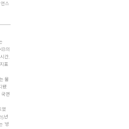
이언스
는
KB의
 시간,
 지표
는 물
유지됐
소 국면
트였
25년
 ‘방