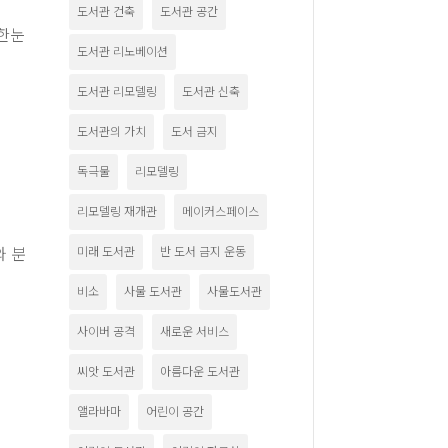
도서관 건축
도서관 공간
 한눈
도서관 리노베이션
도서관 리모델링
도서관 신축
도서관의 가치
도서 금지
독극물
리모델링
리모델링 재개관
메이커스페이스
와 분
미래 도서관
반 도서 금지 운동
비소
사물 도서관
사물도서관
사이버 공격
새로운 서비스
씨앗 도서관
아름다운 도서관
앨라바마
어린이 공간