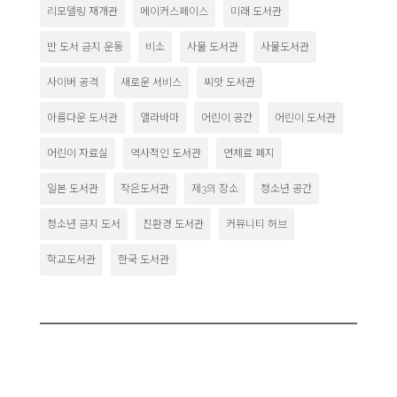
리모델링 재개관
메이커스페이스
미래 도서관
반 도서 금지 운동
비소
사물 도서관
사물도서관
사이버 공격
새로운 서비스
씨앗 도서관
아름다운 도서관
앨라바마
어린이 공간
어린이 도서관
어린이 자료실
역사적인 도서관
연체료 폐지
일본 도서관
작은도서관
제3의 장소
청소년 공간
청소년 금지 도서
친환경 도서관
커뮤니티 허브
학교도서관
한국 도서관