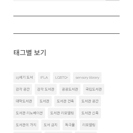
태그별 보기
19세기 도서
IFLA
LGBTQ+
sensory library
감각 공간
감각 도서관
공공도서관
국립도서관
대학도서관
도서관
도서관 건축
도서관 공간
도서관 리노베이션
도서관 리모델링
도서관 신축
도서관의 가치
도서 금지
독극물
리모델링