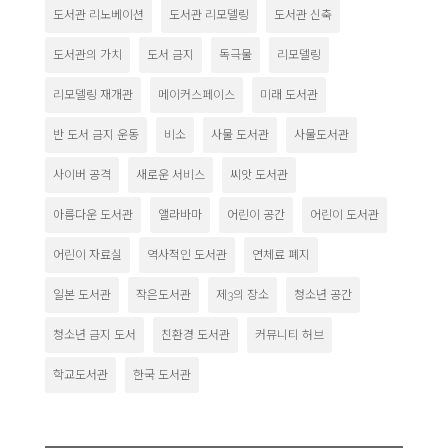
도서관 리노베이션
도서관 리모델링
도서관 신축
도서관의 가치
도서 금지
독극물
리모델링
리모델링 재개관
메이커스페이스
미래 도서관
반 도서 금지 운동
비소
사물 도서관
사물도서관
사이버 공격
새로운 서비스
씨앗 도서관
아름다운 도서관
앨라바마
어린이 공간
어린이 도서관
어린이 자료실
역사적인 도서관
연체료 폐지
일본 도서관
작은도서관
제3의 장소
청소년 공간
청소년 금지 도서
친환경 도서관
커뮤니티 허브
학교도서관
한국 도서관