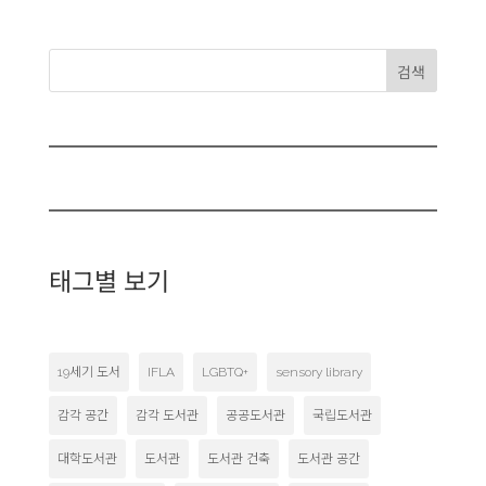
검색
태그별 보기
19세기 도서
IFLA
LGBTQ+
sensory library
감각 공간
감각 도서관
공공도서관
국립도서관
대학도서관
도서관
도서관 건축
도서관 공간