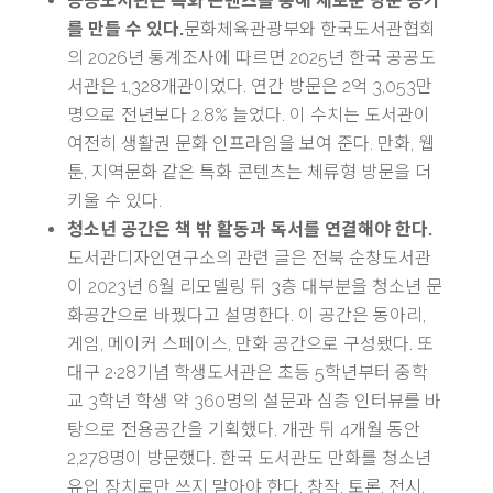
공공도서관은 특화 콘텐츠를 통해 새로운 방문 동기
를 만들 수 있다.
문화체육관광부와 한국도서관협회
의 2026년 통계조사에 따르면 2025년 한국 공공도
서관은 1,328개관이었다. 연간 방문은 2억 3,053만
명으로 전년보다 2.8% 늘었다. 이 수치는 도서관이
여전히 생활권 문화 인프라임을 보여 준다. 만화, 웹
툰, 지역문화 같은 특화 콘텐츠는 체류형 방문을 더
키울 수 있다.
청소년 공간은 책 밖 활동과 독서를 연결해야 한다.
도서관디자인연구소의 관련 글은 전북 순창도서관
이 2023년 6월 리모델링 뒤 3층 대부분을 청소년 문
화공간으로 바꿨다고 설명한다. 이 공간은 동아리,
게임, 메이커 스페이스, 만화 공간으로 구성됐다. 또
대구 2·28기념 학생도서관은 초등 5학년부터 중학
교 3학년 학생 약 360명의 설문과 심층 인터뷰를 바
탕으로 전용공간을 기획했다. 개관 뒤 4개월 동안
2,278명이 방문했다. 한국 도서관도 만화를 청소년
유입 장치로만 쓰지 말아야 한다. 창작, 토론, 전시,