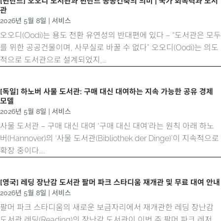
[핀란드] 오오디 도서관과 핀란드 공공건축의 의미 | 국가 회복력과 도서
관
2026년 5월 8일
|
서비스
오오디(Oodi)는 용도 전환 유연성의 반대편에 있다 – “도서관은 모두
를 위한 공공건물이며, 사무실로 바꿀 수 없다” 오오디(Oodi)는 의도
적으로 도서관으로 설계되었지,...
[독일] 하노버 사물 도서관: 구매 대신 대여하는 지속 가능한 공유 경제
모델
2026년 5월 8일
|
서비스
사물 도서관 – 구매 대신 대여 ‘구매 대신 대여’라는 원칙 아래 하노
버(Hannover)의 ‘사물 도서관(Bibliothek der Dinge)’이 지속적으로
확장 중이다....
[영국] 레딩 장난감 도서관 팔머 파크 스타디움 재개관 및 무료 대여 안내
2026년 5월 8일
|
서비스
팔머 파크 스타디움의 새로운 보금자리에서 재개관한 레딩 장난감
도서관 레딩(Reading)의 장난감 도서관이 이번 주 팔머 파크 레저