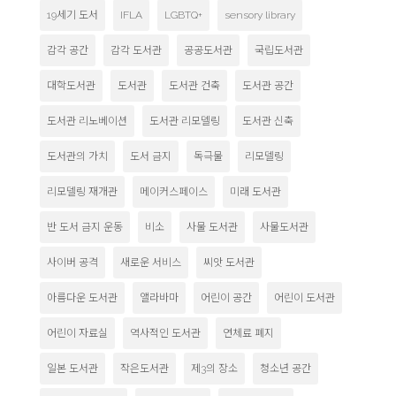
19세기 도서
IFLA
LGBTQ+
sensory library
감각 공간
감각 도서관
공공도서관
국립도서관
대학도서관
도서관
도서관 건축
도서관 공간
도서관 리노베이션
도서관 리모델링
도서관 신축
도서관의 가치
도서 금지
독극물
리모델링
리모델링 재개관
메이커스페이스
미래 도서관
반 도서 금지 운동
비소
사물 도서관
사물도서관
사이버 공격
새로운 서비스
씨앗 도서관
아름다운 도서관
앨라바마
어린이 공간
어린이 도서관
어린이 자료실
역사적인 도서관
연체료 폐지
일본 도서관
작은도서관
제3의 장소
청소년 공간