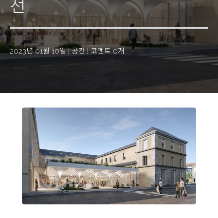
선
2023년 01월 10일
|
공간
|
코멘트 0개