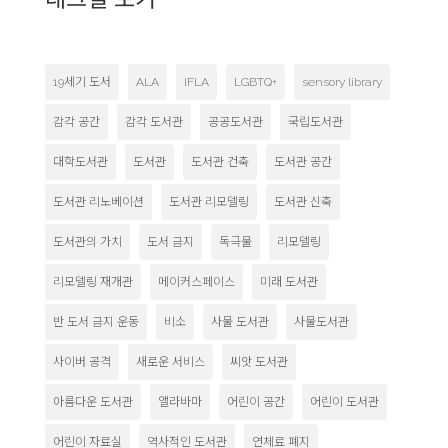
19세기 도서
ALA
IFLA
LGBTQ+
sensory library
감각 공간
감각 도서관
공공도서관
국립도서관
대학도서관
도서관
도서관 건축
도서관 공간
도서관 리노베이션
도서관 리모델링
도서관 신축
도서관의 가치
도서 금지
독극물
리모델링
리모델링 재개관
메이커스페이스
미래 도서관
반 도서 금지 운동
비소
사물 도서관
사물도서관
사이버 공격
새로운 서비스
씨앗 도서관
아름다운 도서관
앨라바마
어린이 공간
어린이 도서관
어린이 자료실
역사적인 도서관
연체료 폐지