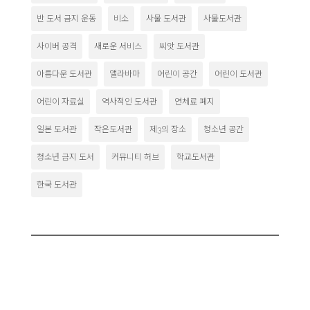
반 도서 금지 운동
비소
사물 도서관
사물도서관
사이버 공격
새로운 서비스
씨앗 도서관
아름다운 도서관
앨라바마
어린이 공간
어린이 도서관
어린이 자료실
역사적인 도서관
연체료 폐지
일본 도서관
작은도서관
제3의 장소
청소년 공간
청소년 금지 도서
커뮤니티 허브
학교도서관
한국 도서관