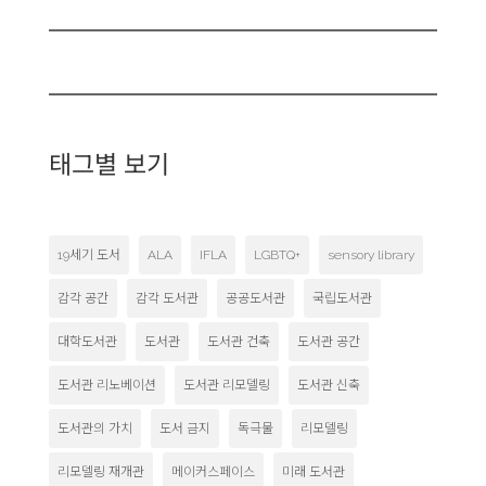
태그별 보기
19세기 도서
ALA
IFLA
LGBTQ+
sensory library
감각 공간
감각 도서관
공공도서관
국립도서관
대학도서관
도서관
도서관 건축
도서관 공간
도서관 리노베이션
도서관 리모델링
도서관 신축
도서관의 가치
도서 금지
독극물
리모델링
리모델링 재개관
메이커스페이스
미래 도서관