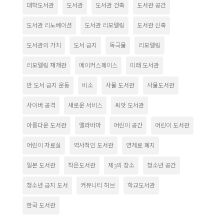
대학도서관
도서관
도서관 건축
도서관 공간
도서관 리노베이션
도서관 리모델링
도서관 신축
도서관의 가치
도서 금지
독극물
리모델링
리모델링 재개관
메이커스페이스
미래 도서관
반 도서 금지 운동
비소
사물 도서관
사물도서관
사이버 공격
새로운 서비스
씨앗 도서관
아름다운 도서관
앨라바마
어린이 공간
어린이 도서관
어린이 자료실
역사적인 도서관
연체료 폐지
일본 도서관
작은도서관
제3의 장소
청소년 공간
청소년 금지 도서
커뮤니티 허브
학교도서관
한국 도서관