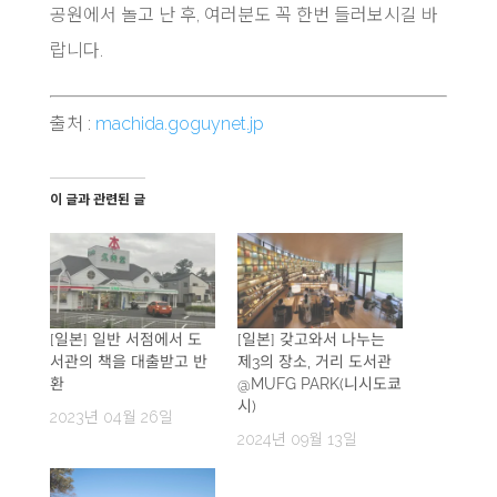
공원에서 놀고 난 후, 여러분도 꼭 한번 들러보시길 바
랍니다.
출처 :
machida.goguynet.jp
이 글과 관련된 글
[일본] 일반 서점에서 도
[일본] 갖고와서 나누는
서관의 책을 대출받고 반
제3의 장소, 거리 도서관
환
@MUFG PARK(니시도쿄
시)
2023년 04월 26일
2024년 09월 13일