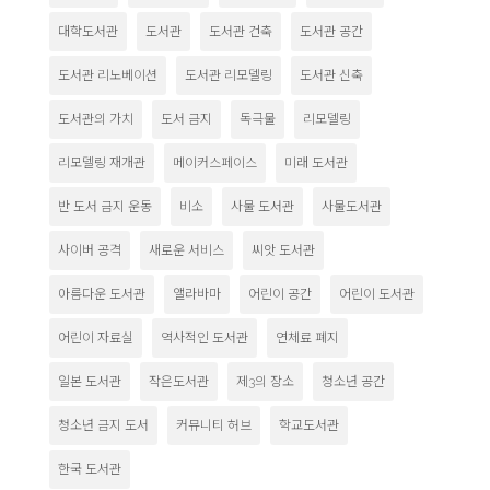
대학도서관
도서관
도서관 건축
도서관 공간
도서관 리노베이션
도서관 리모델링
도서관 신축
도서관의 가치
도서 금지
독극물
리모델링
리모델링 재개관
메이커스페이스
미래 도서관
반 도서 금지 운동
비소
사물 도서관
사물도서관
사이버 공격
새로운 서비스
씨앗 도서관
아름다운 도서관
앨라바마
어린이 공간
어린이 도서관
어린이 자료실
역사적인 도서관
연체료 폐지
일본 도서관
작은도서관
제3의 장소
청소년 공간
청소년 금지 도서
커뮤니티 허브
학교도서관
한국 도서관