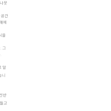
 나뭇
 공간
아래에
식을
. 그
.
고 말
습니
 선반
어들고