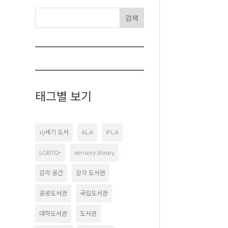
검색
태그별 보기
19세기 도서
ALA
IFLA
LGBTQ+
sensory library
감각 공간
감각 도서관
공공도서관
국립도서관
대학도서관
도서관