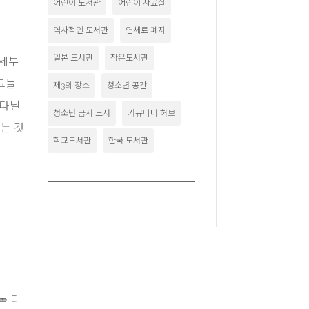
어린이 도서관
어린이 자료실
역사적인 도서관
연체료 폐지
일본 도서관
작은도서관
 세부
“그들
제3의 장소
청소년 공간
아다닐
청소년 금지 도서
커뮤니티 허브
든 것
학교도서관
한국 도서관
록 디