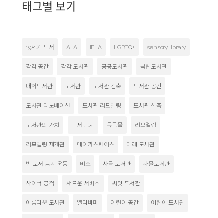
태그별 보기
19세기 도서
ALA
IFLA
LGBTQ+
sensory library
감각 공간
감각 도서관
공공도서관
국립도서관
대학도서관
도서관
도서관 건축
도서관 공간
도서관 리노베이션
도서관 리모델링
도서관 신축
도서관의 가치
도서 금지
독극물
리모델링
리모델링 재개관
메이커스페이스
미래 도서관
반 도서 금지 운동
비소
사물 도서관
사물도서관
사이버 공격
새로운 서비스
씨앗 도서관
아름다운 도서관
앨라바마
어린이 공간
어린이 도서관