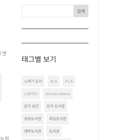
검색
르면
태그별 보기
19세기 도서
ALA
IFLA
LGBTQ+
sensory library
감각 공간
감각 도서관
공공도서관
국립도서관
대학도서관
도서관
가능합