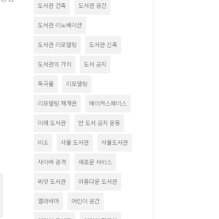
도서관 건축
도서관 공간
도서관 리노베이션
도서관 리모델링
도서관 신축
도서관의 가치
도서 금지
독극물
리모델링
리모델링 재개관
메이커스페이스
미래 도서관
반 도서 금지 운동
비소
사물 도서관
사물도서관
사이버 공격
새로운 서비스
씨앗 도서관
아름다운 도서관
앨라바마
어린이 공간