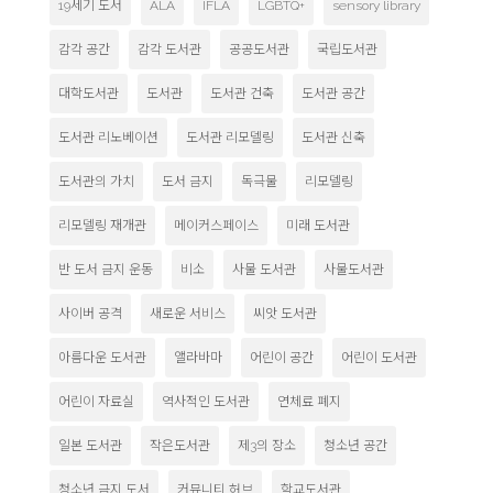
19세기 도서
ALA
IFLA
LGBTQ+
sensory library
감각 공간
감각 도서관
공공도서관
국립도서관
대학도서관
도서관
도서관 건축
도서관 공간
도서관 리노베이션
도서관 리모델링
도서관 신축
도서관의 가치
도서 금지
독극물
리모델링
리모델링 재개관
메이커스페이스
미래 도서관
반 도서 금지 운동
비소
사물 도서관
사물도서관
사이버 공격
새로운 서비스
씨앗 도서관
아름다운 도서관
앨라바마
어린이 공간
어린이 도서관
어린이 자료실
역사적인 도서관
연체료 폐지
일본 도서관
작은도서관
제3의 장소
청소년 공간
청소년 금지 도서
커뮤니티 허브
학교도서관