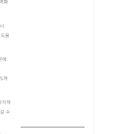
 벽화
rd
 도움
창문에
8%까
착각하
갈 수