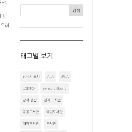
했다.
검색
에 새
 우려
태그별 보기
19세기 도서
ALA
IFLA
LGBTQ+
sensory library
감각 공간
감각 도서관
공공도서관
국립도서관
대학도서관
도서관