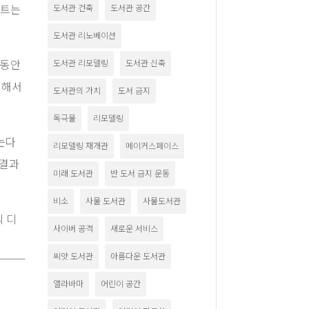
도서관 건축
도서관 공간
젝트는
도서관 리노베이션
도서관 리모델링
도서관 신축
 동안
위해서
도서관의 가치
도서 금지
독극물
리모델링
는다
리모델링 재개관
메이커스페이스
 결과
미래 도서관
반 도서 금지 운동
비소
사물 도서관
사물도서관
픽 디
사이버 공격
새로운 서비스
씨앗 도서관
아름다운 도서관
앨라바마
어린이 공간