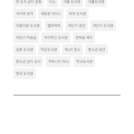
반 도서 금지 운동
비소
사물 도서관
사물도서관
사이버 공격
새로운 서비스
씨앗 도서관
아름다운 도서관
앨라바마
어린이 공간
어린이 도서관
어린이 자료실
역사적인 도서관
연체료 폐지
일본 도서관
작은도서관
제3의 장소
청소년 공간
청소년 금지 도서
커뮤니티 허브
학교도서관
한국 도서관