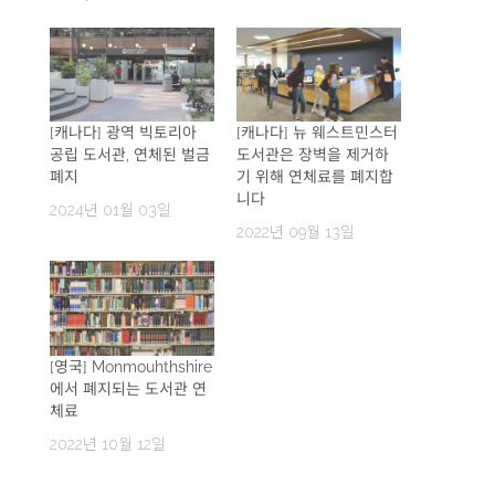
[캐나다] 광역 빅토리아
[캐나다] 뉴 웨스트민스터
공립 도서관, 연체된 벌금
도서관은 장벽을 제거하
폐지
기 위해 연체료를 폐지합
니다
2024년 01월 03일
2022년 09월 13일
[영국] Monmouhthshire
에서 폐지되는 도서관 연
체료
2022년 10월 12일