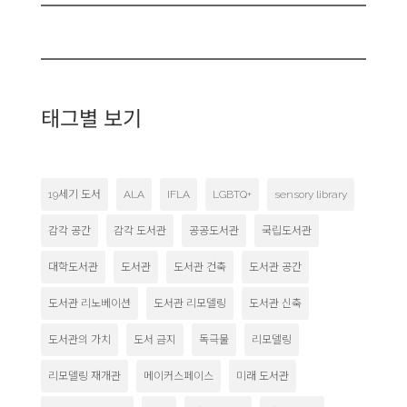
태그별 보기
19세기 도서
ALA
IFLA
LGBTQ+
sensory library
감각 공간
감각 도서관
공공도서관
국립도서관
대학도서관
도서관
도서관 건축
도서관 공간
도서관 리노베이션
도서관 리모델링
도서관 신축
도서관의 가치
도서 금지
독극물
리모델링
리모델링 재개관
메이커스페이스
미래 도서관