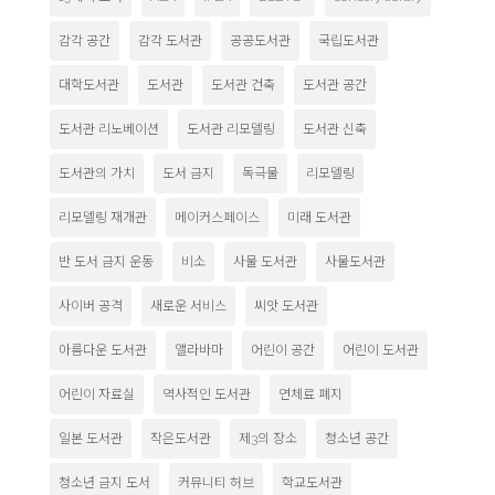
감각 공간
감각 도서관
공공도서관
국립도서관
대학도서관
도서관
도서관 건축
도서관 공간
도서관 리노베이션
도서관 리모델링
도서관 신축
도서관의 가치
도서 금지
독극물
리모델링
리모델링 재개관
메이커스페이스
미래 도서관
반 도서 금지 운동
비소
사물 도서관
사물도서관
사이버 공격
새로운 서비스
씨앗 도서관
아름다운 도서관
앨라바마
어린이 공간
어린이 도서관
어린이 자료실
역사적인 도서관
연체료 폐지
일본 도서관
작은도서관
제3의 장소
청소년 공간
청소년 금지 도서
커뮤니티 허브
학교도서관