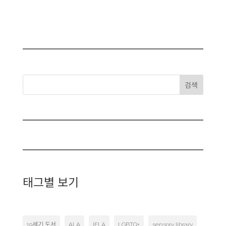
검색
태그별 보기
19세기 도서
ALA
IFLA
LGBTQ+
sensory library