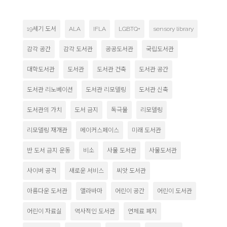
19세기 도서
ALA
IFLA
LGBTQ+
sensory library
감각 공간
감각 도서관
공공도서관
국립도서관
대학도서관
도서관
도서관 건축
도서관 공간
도서관 리노베이션
도서관 리모델링
도서관 신축
도서관의 가치
도서 금지
독극물
리모델링
리모델링 재개관
메이커스페이스
미래 도서관
반 도서 금지 운동
비소
사물 도서관
사물도서관
사이버 공격
새로운 서비스
씨앗 도서관
아름다운 도서관
앨라바마
어린이 공간
어린이 도서관
어린이 자료실
역사적인 도서관
연체료 폐지