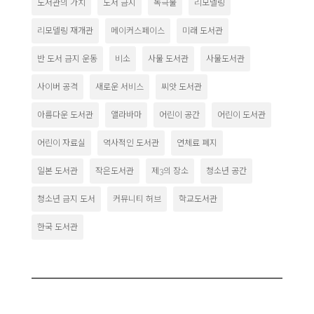
도서관의 가치
도서 금지
독극물
리모델링
리모델링 재개관
메이커스페이스
미래 도서관
반 도서 금지 운동
비소
사물 도서관
사물도서관
사이버 공격
새로운 서비스
씨앗 도서관
아름다운 도서관
앨라바마
어린이 공간
어린이 도서관
어린이 자료실
역사적인 도서관
연체료 폐지
일본 도서관
작은도서관
제3의 장소
청소년 공간
청소년 금지 도서
커뮤니티 허브
학교도서관
한국 도서관