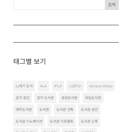
검색
태그별 보기
19세기 도서
ALA
IFLA
LGBTQ+
sensory library
감각 공간
감각 도서관
공공도서관
국립도서관
대학도서관
도서관
도서관 건축
도서관 공간
도서관 리노베이션
도서관 리모델링
도서관 신축