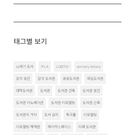
태그별 보기
19세기 도서
IFLA
LGBTQ+
sensory library
감각 공간
감각 도서관
공공도서관
국립도서관
대학도서관
도서관
도서관 건축
도서관 공간
도서관 리노베이션
도서관 리모델링
도서관 신축
도서관의 가치
도서 금지
독극물
리모델링
리모델링 재개관
메이커스페이스
미래 도서관