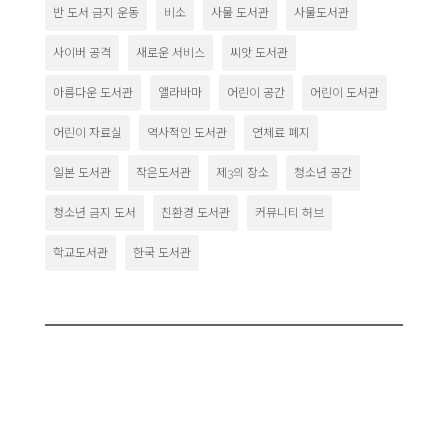
반 도서 금지 운동
비소
사물 도서관
사물도서관
사이버 공격
새로운 서비스
씨앗 도서관
아름다운 도서관
앨라바마
어린이 공간
어린이 도서관
어린이 자료실
역사적인 도서관
연체료 폐지
일본 도서관
작은도서관
제3의 장소
청소년 공간
청소년 금지 도서
친환경 도서관
커뮤니티 허브
학교도서관
한국 도서관