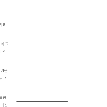
 우려
서 그
에 관
소년을
 분야
 훌륭
루어집