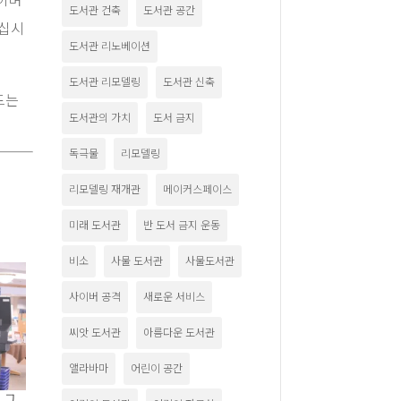
숲이며
도서관 건축
도서관 공간
마십시
도서관 리노베이션
도서관 리모델링
도서관 신축
드는
도서관의 가치
도서 금지
독극물
리모델링
리모델링 재개관
메이커스페이스
미래 도서관
반 도서 금지 운동
비소
사물 도서관
사물도서관
사이버 공격
새로운 서비스
씨앗 도서관
아름다운 도서관
앨라바마
어린이 공간
책 그