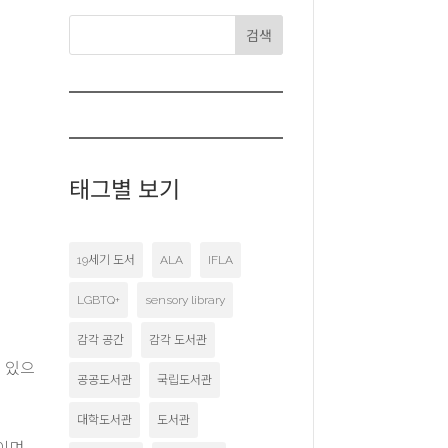
검색
태그별 보기
19세기 도서
ALA
IFLA
LGBTQ+
sensory library
감각 공간
감각 도서관
 있으
공공도서관
국립도서관
대학도서관
도서관