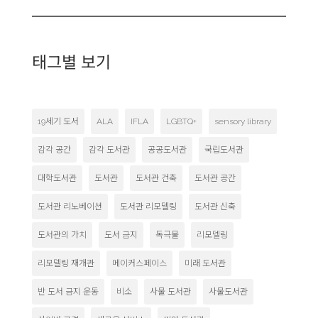
태그별 보기
19세기 도서
ALA
IFLA
LGBTQ+
sensory library
감각 공간
감각 도서관
공공도서관
국립도서관
대학도서관
도서관
도서관 건축
도서관 공간
도서관 리노베이션
도서관 리모델링
도서관 신축
도서관의 가치
도서 금지
독극물
리모델링
리모델링 재개관
메이커스페이스
미래 도서관
반 도서 금지 운동
비소
사물 도서관
사물도서관