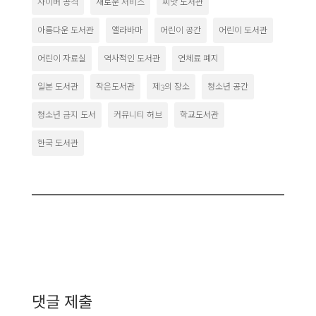
사이버 공격
새로운 서비스
씨앗 도서관
아름다운 도서관
앨라바마
어린이 공간
어린이 도서관
어린이 자료실
역사적인 도서관
연체료 폐지
일본 도서관
작은도서관
제3의 장소
청소년 공간
청소년 금지 도서
커뮤니티 허브
학교도서관
한국 도서관
댓글 제출