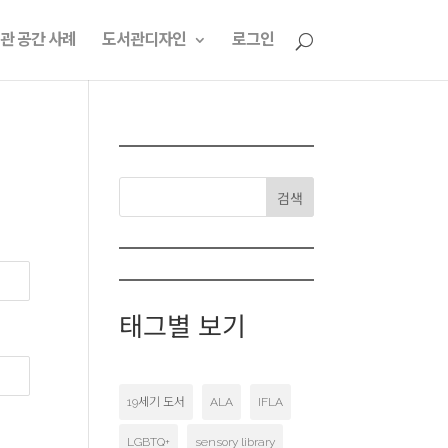
관 공간 사례
도서관디자인
로그인
검색
태그별 보기
19세기 도서
ALA
IFLA
LGBTQ+
sensory library