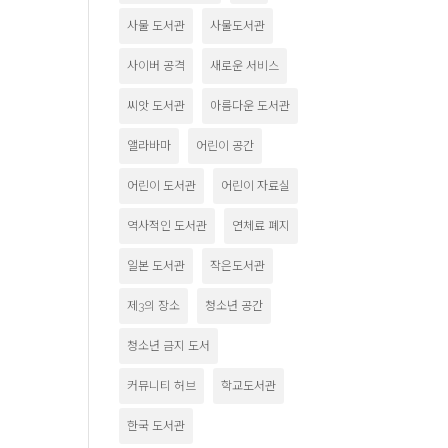
사물 도서관
사물도서관
사이버 공격
새로운 서비스
씨앗 도서관
아름다운 도서관
앨라바마
어린이 공간
어린이 도서관
어린이 자료실
역사적인 도서관
연체료 폐지
일본 도서관
작은도서관
제3의 장소
청소년 공간
청소년 금지 도서
커뮤니티 허브
학교도서관
한국 도서관