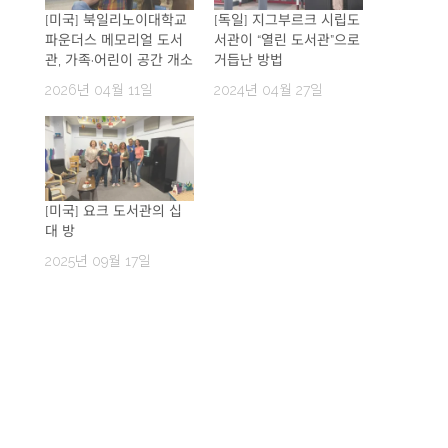
[미국] 북일리노이대학교
[독일] 지그부르크 시립도
파운더스 메모리얼 도서
서관이 “열린 도서관”으로
관, 가족·어린이 공간 개소
거듭난 방법
2026년 04월 11일
2024년 04월 27일
[미국] 요크 도서관의 십
대 방
2025년 09월 17일