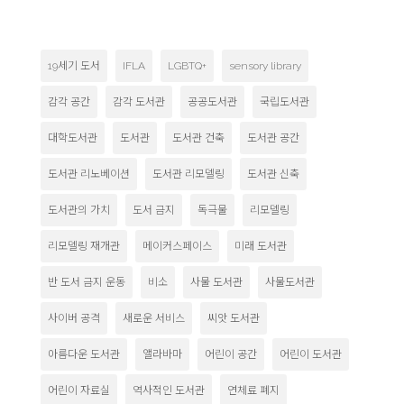
19세기 도서
IFLA
LGBTQ+
sensory library
감각 공간
감각 도서관
공공도서관
국립도서관
대학도서관
도서관
도서관 건축
도서관 공간
도서관 리노베이션
도서관 리모델링
도서관 신축
도서관의 가치
도서 금지
독극물
리모델링
리모델링 재개관
메이커스페이스
미래 도서관
반 도서 금지 운동
비소
사물 도서관
사물도서관
사이버 공격
새로운 서비스
씨앗 도서관
아름다운 도서관
앨라바마
어린이 공간
어린이 도서관
어린이 자료실
역사적인 도서관
연체료 폐지