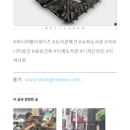
#퍼시픽팰리세이즈 #도서관재건 #슈퍼도서관 #커뮤
니티공간 #공공건축 #미래도서관 #디자인씽킹 #지
역사회
출처 :
www.circlingthenews.com
이 글과 관련된 글