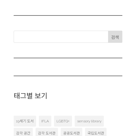
검색
태그별 보기
19세기 도서
IFLA
LGBTQ+
sensory library
감각 공간
감각 도서관
공공도서관
국립도서관