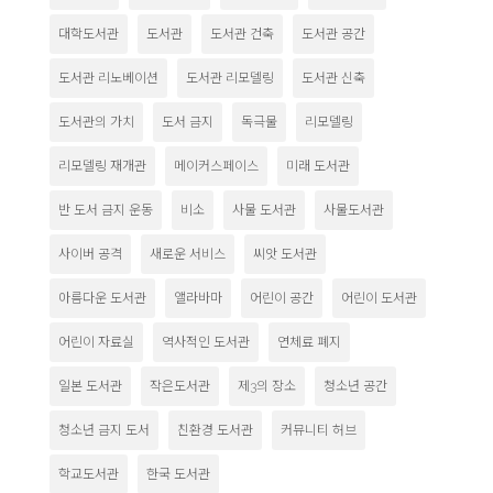
대학도서관
도서관
도서관 건축
도서관 공간
도서관 리노베이션
도서관 리모델링
도서관 신축
도서관의 가치
도서 금지
독극물
리모델링
리모델링 재개관
메이커스페이스
미래 도서관
반 도서 금지 운동
비소
사물 도서관
사물도서관
사이버 공격
새로운 서비스
씨앗 도서관
아름다운 도서관
앨라바마
어린이 공간
어린이 도서관
어린이 자료실
역사적인 도서관
연체료 폐지
일본 도서관
작은도서관
제3의 장소
청소년 공간
청소년 금지 도서
친환경 도서관
커뮤니티 허브
학교도서관
한국 도서관