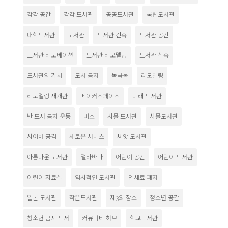
감각 공간
감각 도서관
공공도서관
국립도서관
대학도서관
도서관
도서관 건축
도서관 공간
도서관 리노베이션
도서관 리모델링
도서관 신축
도서관의 가치
도서 금지
독극물
리모델링
리모델링 재개관
메이커스페이스
미래 도서관
반 도서 금지 운동
비소
사물 도서관
사물도서관
사이버 공격
새로운 서비스
씨앗 도서관
아름다운 도서관
앨라바마
어린이 공간
어린이 도서관
어린이 자료실
역사적인 도서관
연체료 폐지
일본 도서관
작은도서관
제3의 장소
청소년 공간
청소년 금지 도서
커뮤니티 허브
학교도서관