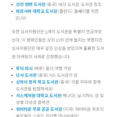
선전 옌톈 도서관
(중국): 바다 도서관, 도서관 참조
바르샤바 대학교 도서관
(폴란드): 올빼미를 위한
BUW
또한 심사위원단은 5개의 도서관을 특별히 언급하였
는데, 이 캠페인들은 상위 10위 안에 들지는 못했지만
심사위원단은 매우 깊은 인상을 받았으며 훌륭한 도서
관 마케팅의 사례로 선정했습니다.
루딕 와시
(페루): 꿈의 여행 가방
난샤 도서관
(중국): NS-도서관의 밤
상하이 핑허 학교 도서관
(중국): 리틀 피우와 함께
도서관을 탐험하세요!
서스캐처원 대학교 도서관
(캐나다): 닐 리차드 성 및
성별 다양성 컬렉션
워터타운 무료 공공 도서관
(미국): 워터타운 최초의
북모빌인 스피드 리더를 만나보세요!