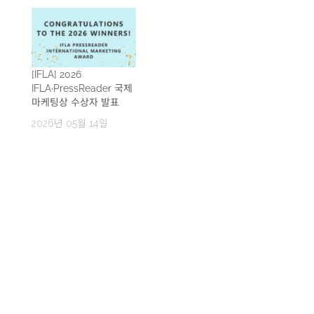
관연맹(IFLA)은 20년 넘
게 ‘국제 마케팅 어워드
(the IFLA International
Marketing Awards)’를 통
해 도서관을 더욱 가시적
이고, 관련성 있으며, 영향
[IFLA] 2026
력 있는 공간으로 만드는
IFLA·PressReader 국제
우수한 캠페인을 선정해
마케팅상 수상자 발표
왔다. 매년 공공도서관, 대
2026년 05월 14일
학도서관, 특수도서관 등
전 세계 도서관이 문해, 문
화,…