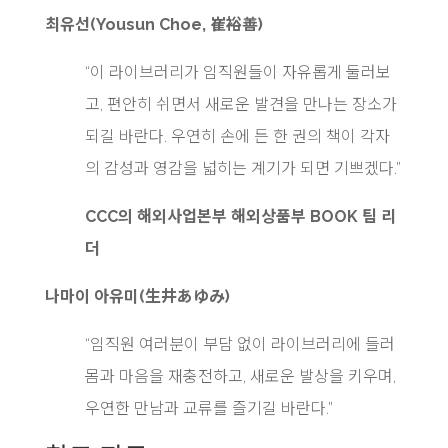
최유선(Yousun Choe, 崔裕善)
“이 라이브러리가 임직원들이 자유롭게 둘러보
고, 편안히 쉬면서 새로운 발견을 만나는 장소가
되길 바란다. 우연히 손에 든 한 권의 책이 각자
의 감성과 영감을 넓히는 계기가 되면 기쁘겠다.”
CCC의
해외사업본부 해외상품부 BOOK 팀 리
더
나마이 아유미(生井あゆみ)
“임직원 여러분이 부담 없이 라이브러리에 들러
몸과 마음을 재충전하고, 새로운 발상을 키우며,
우연한 만남과 교류를 즐기길 바란다.”