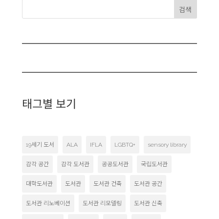
검색
태그별 보기
19세기 도서
ALA
IFLA
LGBTQ+
sensory library
감각 공간
감각 도서관
공공도서관
국립도서관
대학도서관
도서관
도서관 건축
도서관 공간
도서관 리노베이션
도서관 리모델링
도서관 신축