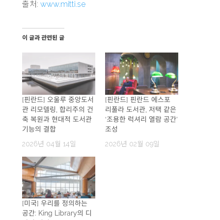
출처:
www.mitti.se
이 글과 관련된 글
[핀란드] 오울루 중앙도서
[핀란드] 핀란드 에스포
관 리모델링, 합리주의 건
리풀라 도서관, 저택 같은
축 복원과 현대적 도서관
‘조용한 럭셔리 열람 공간’
기능의 결합
조성
2026년 04월 14일
2026년 02월 09일
[미국] 우리를 정의하는
공간: King Library의 디