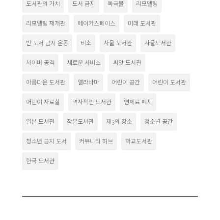
도서관의 가치
도서 금지
독극물
리모델링
리모델링 재개관
메이커스페이스
미래 도서관
반 도서 금지 운동
비소
사물 도서관
사물도서관
사이버 공격
새로운 서비스
씨앗 도서관
아름다운 도서관
앨라바마
어린이 공간
어린이 도서관
어린이 자료실
역사적인 도서관
연체료 폐지
일본 도서관
작은도서관
제3의 장소
청소년 공간
청소년 금지 도서
커뮤니티 허브
학교도서관
한국 도서관