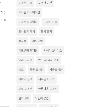
.
도서관 건축
도서관 공간
 짓는
도서관 리노베이션
지하면
도서관 리모델링
도서관 신축
도서관의 가치
도서 금지
독극물
리모델링
리모델링 재개관
메이커스페이스
미래 도서관
반 도서 금지 운동
비소
사물 도서관
사물도서관
사이버 공격
새로운 서비스
씨앗 도서관
아름다운 도서관
앨라바마
어린이 공간