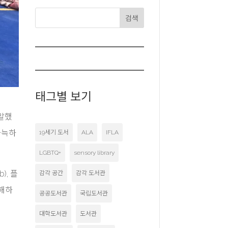
검색
태그별 보기
 말했
아늑하
19세기 도서
ALA
IFLA
LGBTQ+
sensory library
), 플
감각 공간
감각 도서관
방해하
공공도서관
국립도서관
대학도서관
도서관