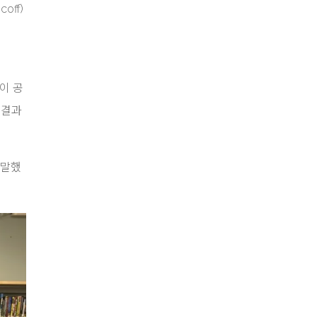
ff)
이 공
 결과
 말했